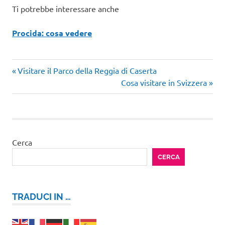
Ti potrebbe interessare anche
Procida: cosa vedere
Articolo
Navigazione
Visitare il Parco della Reggia di Caserta
precedente:
Articolo
Cosa visitare in Svizzera
articoli
successivo:
Cerca
CERCA
TRADUCI IN …