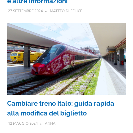
e altre informazioni
27 SETTEMBRE 2024
MATTEO DI FELICE
Cambiare treno Italo: guida rapida
alla modifica del biglietto
12 MAGGIO 2024
ANNA