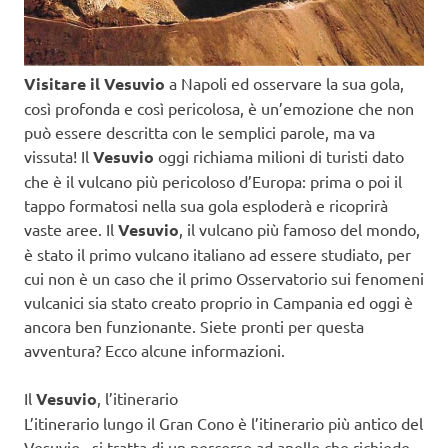
Visitare il Vesuvio
a Napoli ed osservare la sua gola,
così profonda e così pericolosa, è un’emozione che non
può essere descritta con le semplici parole, ma va
vissuta! Il
Vesuvio
oggi richiama milioni di turisti dato
che è il vulcano più pericoloso d’Europa: prima o poi il
tappo formatosi nella sua gola esploderà e ricoprirà
vaste aree. Il
Vesuvio
, il vulcano più famoso del mondo,
è stato il primo vulcano italiano ad essere studiato, per
cui non è un caso che il primo Osservatorio sui fenomeni
vulcanici sia stato creato proprio in Campania ed oggi è
ancora ben funzionante. Siete pronti per questa
avventura? Ecco alcune informazioni.
Il
Vesuvio
, l’itinerario
L’itinerario lungo il Gran Cono è l’itinerario più antico del
Vesuvio, si tratta di un percorso ad anello che richiede