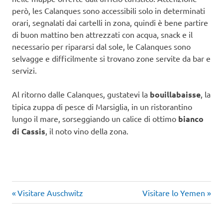
però, les Calanques sono accessibili solo in determinati
orari, segnalati dai cartelli in zona, quindi è bene partire
di buon mattino ben attrezzati con acqua, snack e il
necessario per ripararsi dal sole, le Calanques sono
selvagge e difficilmente si trovano zone servite da bar e
servizi.
Al ritorno dalle Calanques, gustatevi la
bouillabaisse
, la
tipica zuppa di pesce di Marsiglia, in un ristorantino
lungo il mare, sorseggiando un calice di ottimo
bianco
di Cassis
, il noto vino della zona.
Articolo
Articolo
Navigazione
Visitare Auschwitz
Visitare lo Yemen
precedente:
successivo:
articoli