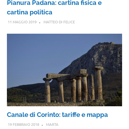
Pianura Padana: cartina fisica e
cartina politica
11 MAGGIO 2019
MATTEO DI FELICE
Canale di Corinto: tariffe e mappa
19 FEBBRAIO 2018
MARTA