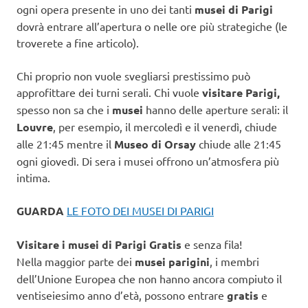
ogni opera presente in uno dei tanti
musei di Parigi
dovrà entrare all’apertura o nelle ore più strategiche (le
troverete a fine articolo).
Chi proprio non vuole svegliarsi prestissimo può
approfittare dei turni serali. Chi vuole
visitare Parigi,
spesso non sa che i
musei
hanno delle aperture serali: il
Louvre
, per esempio, il mercoledì e il venerdì, chiude
alle 21:45 mentre il
Museo di Orsay
chiude alle 21:45
ogni giovedì. Di sera i musei offrono un’atmosfera più
intima.
GUARDA
LE FOTO DEI MUSEI DI PARIGI
Visitare i musei di Parigi Gratis
e senza fila!
Nella maggior parte dei
musei parigini
, i membri
dell’Unione Europea che non hanno ancora compiuto il
ventiseiesimo anno d’età, possono entrare
gratis
e