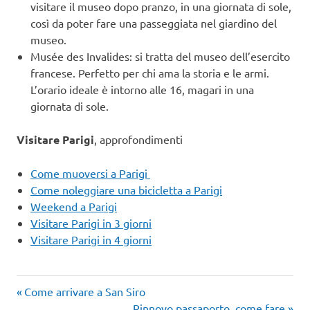
visitare il museo dopo pranzo, in una giornata di sole,
così da poter fare una passeggiata nel giardino del
museo.
Musée des Invalides: si tratta del museo dell’esercito
francese. Perfetto per chi ama la storia e le armi.
L’orario ideale è intorno alle 16, magari in una
giornata di sole.
Visitare Parigi
, approfondimenti
Come muoversi a Parigi
Come noleggiare una bicicletta a Parigi
Weekend a Parigi
Visitare Parigi in 3 giorni
Visitare Parigi in 4 giorni
Articolo
Navigazione
Come arrivare a San Siro
precedente:
Articolo
Rinnovo passaporto, come fare