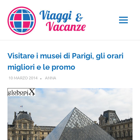
Salta
al
contenuto
MENU
Visitare i musei di Parigi, gli orari
migliori e le promo
10 MARZO 2014
ANNA
EUROPA