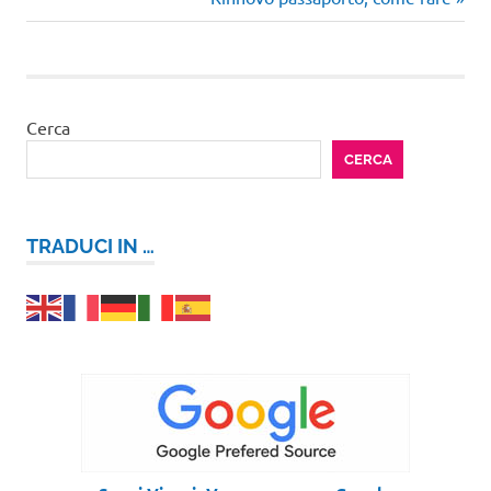
articoli
successivo:
Cerca
CERCA
TRADUCI IN …