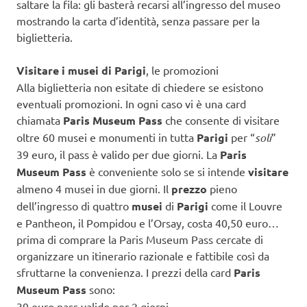
saltare la fila: gli basterà recarsi all’ingresso del museo
mostrando la carta d’identità, senza passare per la
biglietteria.
Visitare i musei di Parigi
, le promozioni
Alla biglietteria non esitate di chiedere se esistono
eventuali promozioni. In ogni caso vi è una card
chiamata
Paris Museum Pass
che consente di visitare
oltre 60 musei e monumenti in tutta
Parigi
per “
soli
”
39 euro, il pass è valido per due giorni. La
Paris
Museum Pass
è conveniente solo se si intende
visitare
almeno 4 musei in due giorni. Il
prezzo
pieno
dell’ingresso di quattro
musei
di
Parigi
come il Louvre
e Pantheon, il Pompidou e l’Orsay, costa 40,50 euro…
prima di comprare la Paris Museum Pass cercate di
organizzare un itinerario razionale e fattibile così da
sfruttarne la convenienza. I prezzi della card
Paris
Museum Pass
sono:
39 euro pass valido per 2 giorni