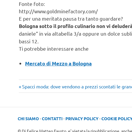
Fonte foto:
http://www.goldminefactory.com/
E per una meritata pausa tra tanto guardare?
Bologna sotto il profilo culinario non vi deluder
daniele” in via altabella 3/a oppure un dolce subl
bassi 12.
Ti potrebbe interessare anche
Mercato di Mezzo a Bologna
Turismo
Articolo
Navigazione
Spacci moda: dove vendono a prezzi scontati le grand
Italia
precedente:
articoli
CHI SIAMO
-
CONTATTI
-
PRIVACY POLICY
-
COOKIE POLIC
© Di Felice Matteo Fausto, e' vietata la ripubblicazione, anch