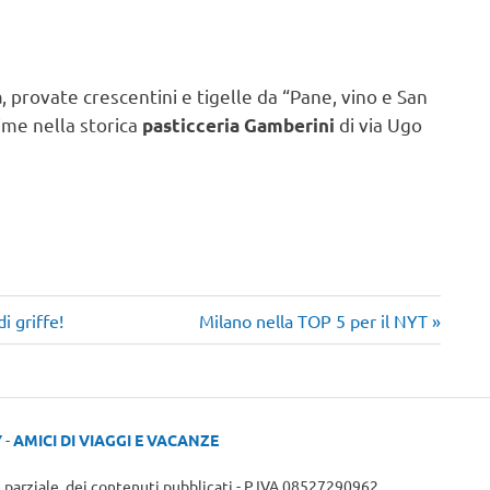
, provate crescentini e tigelle da “Pane, vino e San
à
ime nella storica
di via Ugo
pasticceria Gamberini
Articolo
i griffe!
Milano nella TOP 5 per il NYT
successivo:
Y
-
AMICI DI VIAGGI E VACANZE
e parziale, dei contenuti pubblicati - P.IVA 08527290962