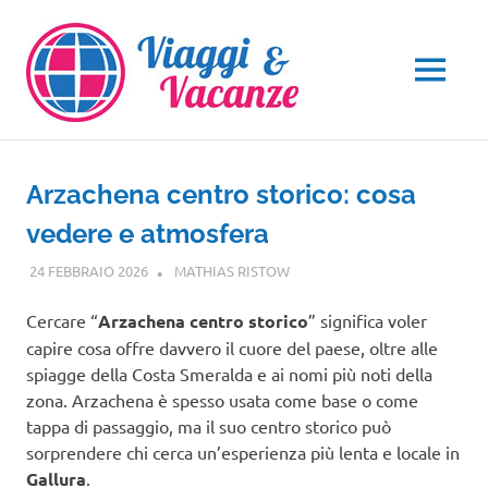
Salta
al
contenuto
MENU
Arzachena centro storico: cosa
vedere e atmosfera
24 FEBBRAIO 2026
MATHIAS RISTOW
SARDEGNA
Cercare “
Arzachena centro storico
” significa voler
capire cosa offre davvero il cuore del paese, oltre alle
spiagge della Costa Smeralda e ai nomi più noti della
zona. Arzachena è spesso usata come base o come
tappa di passaggio, ma il suo centro storico può
sorprendere chi cerca un’esperienza più lenta e locale in
Gallura
.