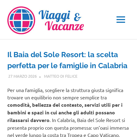
Salta
al
contenuto
MENU
Il Baia del Sole Resort: la scelta
perfetta per le famiglie in Calabria
27 MARZO 2026
MATTEO DI FELICE
CALABRIA
Per una famiglia, scegliere la struttura giusta significa
trovare un equilibrio non sempre semplice tra
comodità, bellezza del contesto, servizi utili per i
bambini e spazi in cui anche gli adulti possano
rilassarsi davvero
. In Calabria, Baia del Sole Resort si
presenta proprio con questa promessa: un’oasi immersa
nel verde lungo la costa tra Tropea e Capo Vaticano,