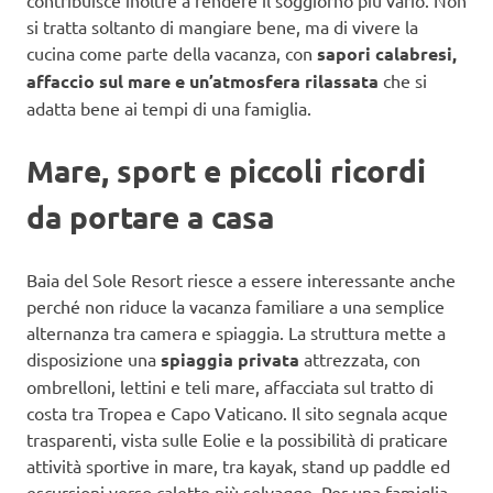
contribuisce inoltre a rendere il soggiorno più vario. Non
si tratta soltanto di mangiare bene, ma di vivere la
cucina come parte della vacanza, con
sapori calabresi,
affaccio sul mare e un’atmosfera rilassata
che si
adatta bene ai tempi di una famiglia.
Mare, sport e piccoli ricordi
da portare a casa
Baia del Sole Resort riesce a essere interessante anche
perché non riduce la vacanza familiare a una semplice
alternanza tra camera e spiaggia. La struttura mette a
disposizione una
spiaggia privata
attrezzata, con
ombrelloni, lettini e teli mare, affacciata sul tratto di
costa tra Tropea e Capo Vaticano. Il sito segnala acque
trasparenti, vista sulle Eolie e la possibilità di praticare
attività sportive in mare, tra kayak, stand up paddle ed
escursioni verso calette più selvagge. Per una famiglia,