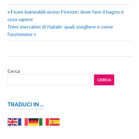
Articolo
Navigazione
Fiumi balneabili vicino Firenze: dove fare il bagno e
precedente:
cosa sapere
articoli
Articolo
Treni mercatini di Natale: quali scegliere e come
successivo:
funzionano
Cerca
CERCA
TRADUCI IN …