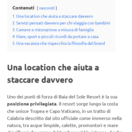
Contenuti
nascondi
1
Una location che aiuta a staccare davvero
2
Servizi pensati davvero per chi viaggia con bambini
3
Camere e ristorazione a misura di famiglia
4
Mare, sport e piccoli ricordi da portare a casa
5
Una vacanza che rispecchia la filosofia del brand
Una location che aiuta a
staccare davvero
Uno dei punti di forza di Baia del Sole Resort è la sua
posizione privilegiata
. Il resort sorge lungo la costa
che unisce Tropea e Capo Vaticano, in un tratto di
Calabria descritto dal sito ufficiale come immerso nella
natura, tra acque limpide, calette, promontori e mare