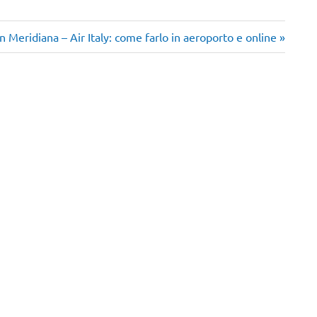
o
n Meridiana – Air Italy: come farlo in aeroporto e online
ivo: