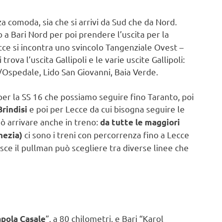
za comoda, sia che si arrivi da Sud che da Nord.
o a Bari Nord per poi prendere l’uscita per la
ecce si incontra uno svincolo Tangenziale Ovest –
trova l’uscita Gallipoli e le varie uscite Gallipoli:
o/Ospedale, Lido San Giovanni, Baia Verde.
per la SS 16 che possiamo seguire fino Taranto, poi
e poi per Lecce da cui bisogna seguire le
Brindisi
può arrivare anche in treno:
da tutte le maggiori
ci sono i treni con percorrenza fino a Lecce
nezia)
isce il pullman può scegliere tra diverse linee che
”, a 80 chilometri, e Bari “Karol
pola Casale