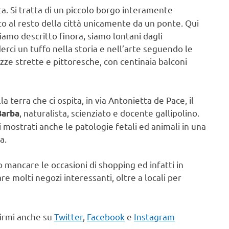
. Si tratta di un piccolo borgo interamente
ato al resto della città unicamente da un ponte. Qui
iamo descritto finora, siamo lontani dagli
erci un tuffo nella storia e nell’arte seguendo le
uzze strette e pittoresche, con centinaia balconi
a terra che ci ospita, in via Antonietta de Pace, il
, naturalista, scienziato e docente gallipolino.
Barba
ti mostrati anche le patologie fetali ed animali in una
a.
 mancare le occasioni di shopping ed infatti in
e molti negozi interessanti, oltre a locali per
uirmi anche su
Twitter
,
Fac
ebook
e
Instagram