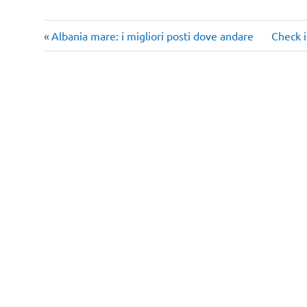
Articolo
Articol
Navigazione
Albania mare: i migliori posti dove andare
Check i
precedente:
success
articoli