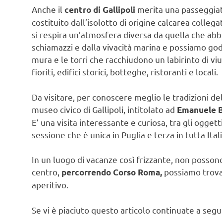
Anche il
merita una passeggiata
centro di Gallipoli
costituito dall’isolotto di origine calcarea colleg
si respira un’atmosfera diversa da quella che abb
schiamazzi e dalla vivacità marina e possiamo god
mura e le torri che racchiudono un labirinto di vi
fioriti, edifici storici, botteghe, ristoranti e locali.
Da visitare, per conoscere meglio le tradizioni dell
museo civico di Gallipoli, intitolato ad
Emanuele 
E’ una visita interessante e curiosa, tra gli ogget
sessione che è unica in Puglia e terza in tutta Itali
In un luogo di vacanze così frizzante, non possono
centro,
possiamo trovar
percorrendo Corso Roma,
aperitivo.
Se vi è piaciuto questo articolo continuate a seg