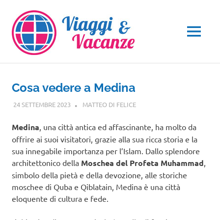
Salta
al
contenuto
MENU
Cosa vedere a Medina
24 SETTEMBRE 2023
MATTEO DI FELICE
ASIA
Medina
, una città antica ed affascinante, ha molto da
offrire ai suoi visitatori, grazie alla sua ricca storia e la
sua innegabile importanza per l’Islam. Dallo splendore
architettonico della
Moschea del Profeta Muhammad
,
simbolo della pietà e della devozione, alle storiche
moschee di Quba e Qiblatain, Medina è una città
eloquente di cultura e fede.