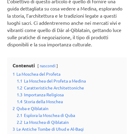
L’obiettivo di questo articolo è quello di fornire una
guida dettagliata su cosa vedere a Medina, esplorando
la storia, l’architettura e le tradizioni legate a questi
luoghi sacri. Ci addentreremo anche nei mercati vivi e
vibranti come quello di Dār al-Qiblatain, gettando luce
sulle pratiche di negoziazione, il tipo di prodotti
disponibili e la sua importanza culturale.
Contenuti
nascondi
1
La Moschea del Profeta
1.1
La Moschea del Profeta a Medina
1.2
Caratteristiche Architettoniche
1.3
Importanza Religiosa
1.4
Storia della Moschea
2
Quba e Qiblatain
2.1
Esplora la Moschea di Quba
2.2
La Moschea di Qiblatain
3
Le Antiche Tombe di Uhud e Al-Baqi