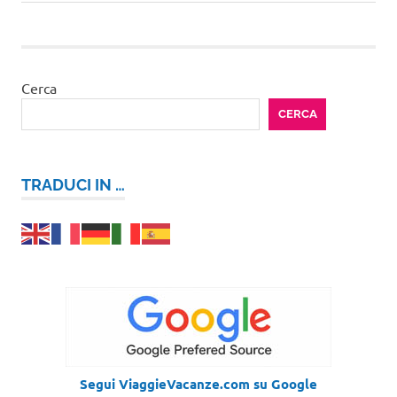
articoli
successivo:
Cerca
CERCA
TRADUCI IN …
Segui ViaggieVacanze.com su Google