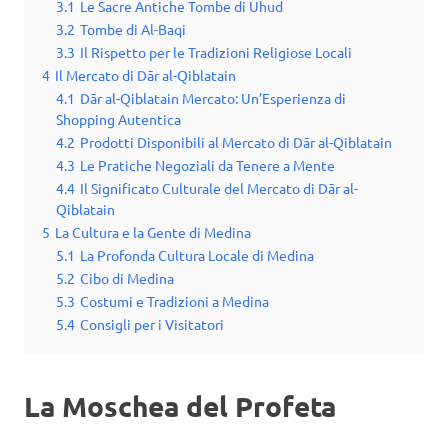
3.1
Le Sacre Antiche Tombe di Uhud
3.2
Tombe di Al-Baqi
3.3
Il Rispetto per le Tradizioni Religiose Locali
4
Il Mercato di Dār al-Qiblatain
4.1
Dār al-Qiblatain Mercato: Un’Esperienza di
Shopping Autentica
4.2
Prodotti Disponibili al Mercato di Dār al-Qiblatain
4.3
Le Pratiche Negoziali da Tenere a Mente
4.4
Il Significato Culturale del Mercato di Dār al-
Qiblatain
5
La Cultura e la Gente di Medina
5.1
La Profonda Cultura Locale di Medina
5.2
Cibo di Medina
5.3
Costumi e Tradizioni a Medina
5.4
Consigli per i Visitatori
La Moschea del Profeta