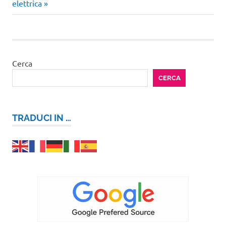
successivo:
elettrica
Cerca
CERCA
TRADUCI IN …