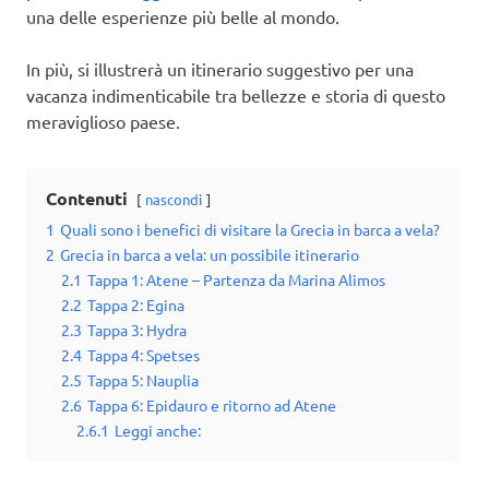
una delle esperienze più belle al mondo.
In più, si illustrerà un itinerario suggestivo per una
vacanza indimenticabile tra bellezze e storia di questo
meraviglioso paese.
Contenuti
nascondi
1
Quali sono i benefici di visitare la Grecia in barca a vela?
2
Grecia in barca a vela: un possibile itinerario
2.1
Tappa 1: Atene – Partenza da Marina Alimos
2.2
Tappa 2: Egina
2.3
Tappa 3: Hydra
2.4
Tappa 4: Spetses
2.5
Tappa 5: Nauplia
2.6
Tappa 6: Epidauro e ritorno ad Atene
2.6.1
Leggi anche: