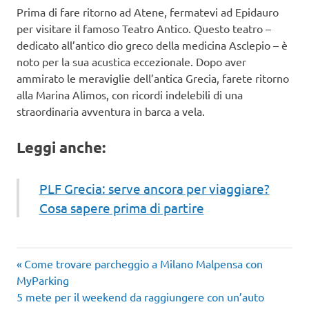
Prima di fare ritorno ad Atene, fermatevi ad Epidauro
per visitare il famoso Teatro Antico. Questo teatro –
dedicato all’antico dio greco della medicina Asclepio – è
noto per la sua acustica eccezionale. Dopo aver
ammirato le meraviglie dell’antica Grecia, farete ritorno
alla Marina Alimos, con ricordi indelebili di una
straordinaria avventura in barca a vela.
Leggi anche:
PLF Grecia: serve ancora per viaggiare?
Cosa sapere prima di partire
Articolo
Navigazione
Come trovare parcheggio a Milano Malpensa con
precedente:
MyParking
articoli
Articolo
5 mete per il weekend da raggiungere con un’auto