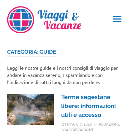
Salta
al
contenuto
MENU
CATEGORIA:
GUIDE
Leggi le nostre guide e i nostri consigli di viaggio per
andare in vacanza sereno, risparmiando e con
l’indicazione di tutti i luoghi da non perdere.
Terme segestane
libere: informazioni
utili e accesso
21 MAGGIO 2026
REDAZIONE
VIAGGIEVACANZE
GUIDE