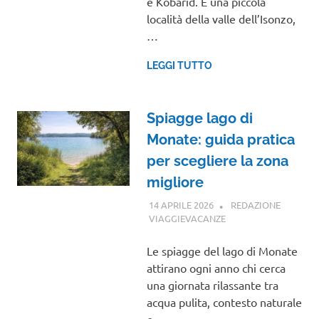
è Kobarid. È una piccola
località della valle dell’Isonzo,
…
LEGGI TUTTO
Spiagge lago di
Monate: guida pratica
per scegliere la zona
migliore
14 APRILE 2026
REDAZIONE
VIAGGIEVACANZE
GUIDE
Le spiagge del lago di Monate
attirano ogni anno chi cerca
una giornata rilassante tra
acqua pulita, contesto naturale
e…