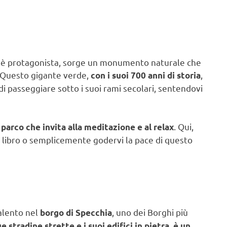
ra è protagonista, sorge un monumento naturale che
 Questo gigante verde,
,
con i suoi 700 anni di storia
di passeggiare sotto i suoi rami secolari, sentendovi
. Qui,
parco che invita alla meditazione e al relax
n libro o semplicemente godervi la pace di questo
Salento nel
, uno dei Borghi più
borgo di Specchia
e stradine strette e i suoi edifici in pietra, è un