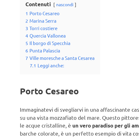
Contenuti
nascondi
1
Porto Cesareo
2
Marina Serra
3
Torri costiere
4
Quercia Vallonea
5
Il borgo di Specchia
6
Punta Palascia
7
Ville moresche a Santa Cesarea
7.1
Leggi anche:
Porto Cesareo
Immaginatevi di svegliarvi in una affascinante ca
su una vista mozzafiato del mare. Questo pittore
le acque cristalline, è
un vero paradiso per gli a
barche colorate, è un perfetto esempio di vita co