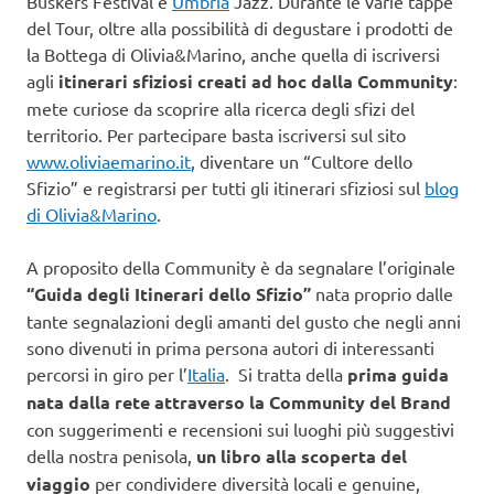
Buskers Festival e
Umbria
Jazz. Durante le varie tappe
del Tour, oltre alla possibilità di degustare i prodotti de
la Bottega di Olivia&Marino, anche quella di iscriversi
agli
itinerari sfiziosi creati ad hoc
dalla Community
:
mete curiose da scoprire alla ricerca degli sfizi del
territorio. Per partecipare basta iscriversi sul sito
www.oliviaemarino.it
, diventare un “Cultore dello
Sfizio” e registrarsi per tutti gli itinerari sfiziosi sul
blog
di Olivia&Marino
.
A proposito della Community è da segnalare l’originale
“Guida degli Itinerari dello Sfizio”
nata proprio
dalle
tante segnalazioni degli amanti del gusto che negli anni
sono divenuti in prima persona autori di interessanti
percorsi in giro per l’
Italia
. Si tratta della
prima guida
nata dalla rete attraverso la Community del Brand
con suggerimenti e recensioni sui luoghi più suggestivi
della nostra penisola,
un libro alla scoperta del
viaggio
per condividere diversità locali e genuine,