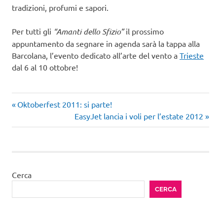
tradizioni, profumi e sapori.
Per tutti gli
“Amanti dello Sfizio”
il prossimo
appuntamento da segnare in agenda sarà la tappa alla
Barcolana, l’evento dedicato all’arte del vento a
Trieste
dal 6 al 10 ottobre!
festival
Articolo
Navigazione
Oktoberfest 2011: si parte!
film
precedente:
Articolo
EasyJet lancia i voli per l’estate 2012
articoli
successivo:
itinerari
enogastronomici
milano
OliviaeMarino
Cerca
CERCA