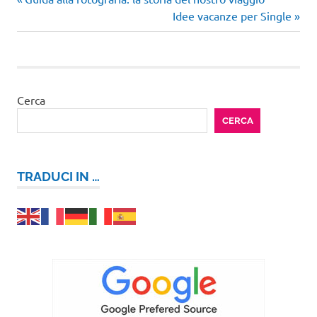
Navigazione
precedente:
Articolo
Idee vacanze per Single
articoli
successivo:
Cerca
CERCA
TRADUCI IN …