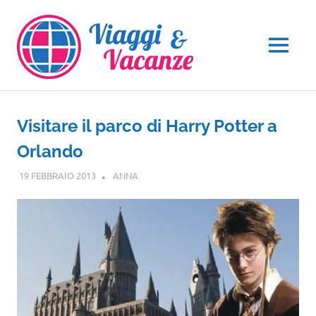
Salta
al
contenuto
MENU
Visitare il parco di Harry Potter a
Orlando
19 FEBBRAIO 2013
ANNA
NORD AMERICA