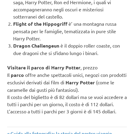
saga, Harry Potter, Ron ed Hermione, i quali vi
accompagneranno negli oscuri e misteriosi
sotterranei del castello.
Flight of the Hippogriff
è’ una montagna russa
pensata per le famiglie, tematizzata in pure stile
Harry Potter.
Dragon Challengeun
è il doppio roller coaste, con
due dragoni che si sfidano lungo i binari.
Visitare il parco di Harry Potter
, prezzo
Il
parco
offre anche spettacoli unici, negozi con prodotti
esclusivi derivati dai film di
Harry Potter
(come le
caramelle dai gusti più fantasiosi).
Il costo del biglietto è di 82 dollari ma se vuoi accedere a
tutti i parchi per un giorno, il costo è di 112 dollari.
L’accesso a tutti i parchi per 3 giorni è di 145 dollari.
Articolo
Guida alla fotografia: la storia del nostro viaggio