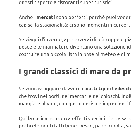
onesti rispetto a ristoranti super turistici.
Anche i
sono perfetti, perché puoi vedere
mercati
capisci la stagionalità: ci sono momenti in cui cer
Se viaggi d’inverno, apprezzerai di più zuppe e piat
pesce e le marinature diventano una soluzione id
costruire una piccola lista in base al meteo e al 
I grandi classici di mare da 
Se vuoi assaggiare davvero i
piatti tipici tedesc
che trovi nei porti, nei mercati e nei chioschi. Inol
mangiare al volo, con gusto deciso e ingredienti f
Qui la cucina non cerca effetti speciali. Cerca sa
pochi elementi fatti bene: pesce, pane, cipolla, s