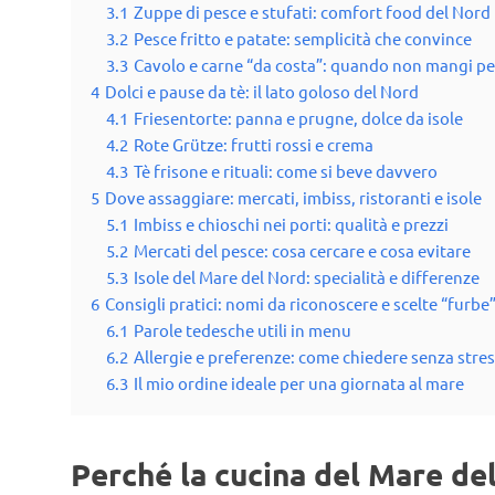
3.1
Zuppe di pesce e stufati: comfort food del Nord
3.2
Pesce fritto e patate: semplicità che convince
3.3
Cavolo e carne “da costa”: quando non mangi p
4
Dolci e pause da tè: il lato goloso del Nord
4.1
Friesentorte: panna e prugne, dolce da isole
4.2
Rote Grütze: frutti rossi e crema
4.3
Tè frisone e rituali: come si beve davvero
5
Dove assaggiare: mercati, imbiss, ristoranti e isole
5.1
Imbiss e chioschi nei porti: qualità e prezzi
5.2
Mercati del pesce: cosa cercare e cosa evitare
5.3
Isole del Mare del Nord: specialità e differenze
6
Consigli pratici: nomi da riconoscere e scelte “furbe”
6.1
Parole tedesche utili in menu
6.2
Allergie e preferenze: come chiedere senza stre
6.3
Il mio ordine ideale per una giornata al mare
Perché la cucina del Mare del