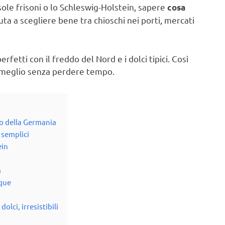
sole frisoni o lo Schleswig-Holstein, sapere
cosa
aiuta a scegliere bene tra chioschi nei porti, mercati
perfetti con il freddo del Nord e i dolci tipici. Così
il meglio senza perdere tempo.
to della Germania
 semplici
ein
a
nque
olci, irresistibili