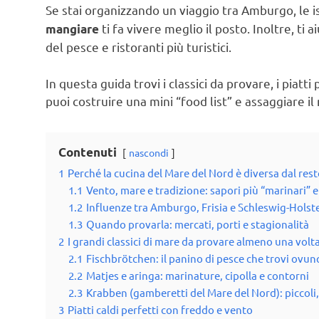
Se stai organizzando un viaggio tra Amburgo, le i
ti fa vivere meglio il posto. Inoltre, ti 
mangiare
del pesce e ristoranti più turistici.
In questa guida trovi i classici da provare, i piatti 
puoi costruire una mini “food list” e assaggiare 
Contenuti
nascondi
1
Perché la cucina del Mare del Nord è diversa dal res
1.1
Vento, mare e tradizione: sapori più “marinari” e
1.2
Influenze tra Amburgo, Frisia e Schleswig-Holst
1.3
Quando provarla: mercati, porti e stagionalità
2
I grandi classici di mare da provare almeno una volt
2.1
Fischbrötchen: il panino di pesce che trovi ovu
2.2
Matjes e aringa: marinature, cipolla e contorni
2.3
Krabben (gamberetti del Mare del Nord): piccoli, d
3
Piatti caldi perfetti con freddo e vento