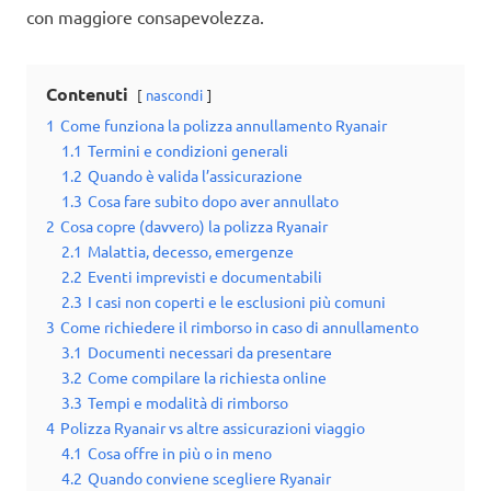
con maggiore consapevolezza.
Contenuti
nascondi
1
Come funziona la polizza annullamento Ryanair
1.1
Termini e condizioni generali
1.2
Quando è valida l’assicurazione
1.3
Cosa fare subito dopo aver annullato
2
Cosa copre (davvero) la polizza Ryanair
2.1
Malattia, decesso, emergenze
2.2
Eventi imprevisti e documentabili
2.3
I casi non coperti e le esclusioni più comuni
3
Come richiedere il rimborso in caso di annullamento
3.1
Documenti necessari da presentare
3.2
Come compilare la richiesta online
3.3
Tempi e modalità di rimborso
4
Polizza Ryanair vs altre assicurazioni viaggio
4.1
Cosa offre in più o in meno
4.2
Quando conviene scegliere Ryanair