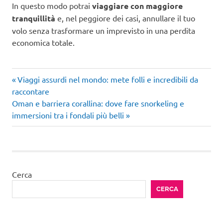
In questo modo potrai
viaggiare con maggiore
tranquillità
e, nel peggiore dei casi, annullare il tuo
volo senza trasformare un imprevisto in una perdita
economica totale.
Articolo
Navigazione
Viaggi assurdi nel mondo: mete folli e incredibili da
precedente:
raccontare
articoli
Articolo
Oman e barriera corallina: dove fare snorkeling e
successivo:
immersioni tra i fondali più belli
Cerca
CERCA