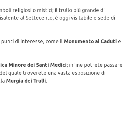
boli religiosi o mistici; il trullo più grande di
 risalente al Settecento, è oggi visitabile e sede di
tri punti di interesse, come il
e
Monumento ai Caduti
; infine potrete passare
lica Minore dei Santi Medici
o del quale troverete una vasta esposizione di
lla
.
Murgia dei Trulli