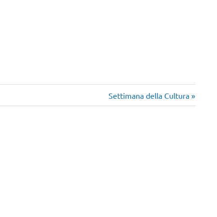
Articolo
Settimana della Cultura
successivo: