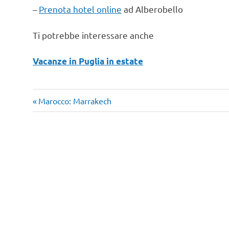
–
Prenota hotel online
ad Alberobello
Ti potrebbe interessare anche
Vacanze in Puglia in estate
Alberobello
Articolo
Navigazione
Marocco: Marrakech
Trulli
precedente:
articoli
week
end
puglia