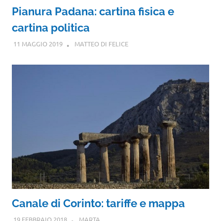
Pianura Padana: cartina fisica e
cartina politica
11 MAGGIO 2019
MATTEO DI FELICE
Canale di Corinto: tariffe e mappa
19 FEBBRAIO 2018
MARTA