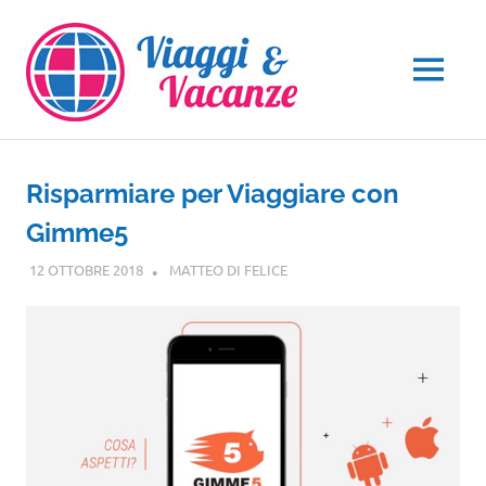
Salta
al
contenuto
MENU
Risparmiare per Viaggiare con
Gimme5
12 OTTOBRE 2018
MATTEO DI FELICE
GUIDE