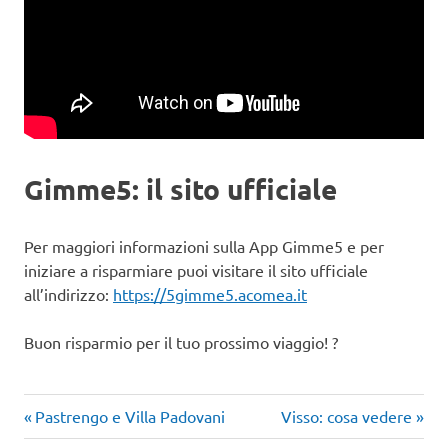
Gimme5: il sito ufficiale
Per maggiori informazioni sulla App Gimme5 e per
iniziare a risparmiare puoi visitare il sito ufficiale
all’indirizzo:
https://5gimme5.acomea.it
Buon risparmio per il tuo prossimo viaggio! ?
Articolo
Articolo
Navigazione
Pastrengo e Villa Padovani
Visso: cosa vedere
precedente:
successivo: