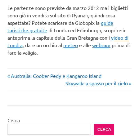
Le partenze sono previste da marzo 2012 ma i biglietti
sono già in vendita sul sito di Ryanair, quindi cosa
aspettate? Potete scaricare da Globopix la
guide
turistiche gratuite
di Londra ed Edimburgo, scoprire in
anteprima la capitale della Gran Bretagna con i
video di
Londra
, dare un occhio al
meteo
e alle
webcam
prima di
fare la valigia.
Articolo
Navigazione
Australia: Coober Pedy e Kangaroo Island
precedente:
Articolo
Skywalk: a spasso per il cielo
articoli
successivo:
Cerca
CERCA