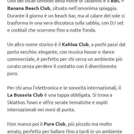
Uno dei locali simbolo della notte di Skiathos è il
BBC –
Banana Beach Club
, situato nell’omonima spiaggia.
Durante il giorno è un beach bar, ma al calare del sole si
trasforma in una vera discoteca sulla sabbia, con DJ set
e cocktail che scorrono fino a notte fonda.
Un altro nome storico è il
Kahlua Club
, a pochi passi dal
porto vecchio: elegante, con musica house e dance
commerciale, è perfetto per chi cerca un ambiente più
curato senza perdere il contatto con il divertimento
puro.
Per chi ama l’elettronica e le sonorità internazionali, il
La Bussola Club
è una tappa obbligata. Si trova a
Skiathos Town e offre serate tematiche e ospiti
internazionali nei mesi di punta.
Non manca poi il
Pure Club
, più piccolo ma molto
amato, perfetto per ballare fino a tardi in un ambiente