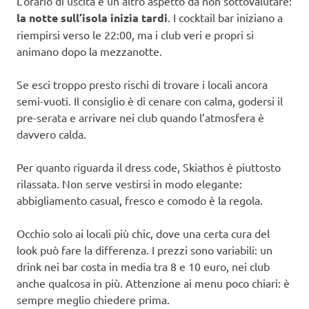
L’orario di uscita è un altro aspetto da non sottovalutare:
la notte sull’isola inizia tardi
. I cocktail bar iniziano a
riempirsi verso le 22:00, ma i club veri e propri si
animano dopo la mezzanotte.
Se esci troppo presto rischi di trovare i locali ancora
semi-vuoti. Il consiglio è di cenare con calma, godersi il
pre-serata e arrivare nei club quando l’atmosfera è
davvero calda.
Per quanto riguarda il dress code, Skiathos è piuttosto
rilassata. Non serve vestirsi in modo elegante:
abbigliamento casual, fresco e comodo è la regola.
Occhio solo ai locali più chic, dove una certa cura del
look può fare la differenza. I prezzi sono variabili: un
drink nei bar costa in media tra 8 e 10 euro, nei club
anche qualcosa in più. Attenzione ai menu poco chiari: è
sempre meglio chiedere prima.