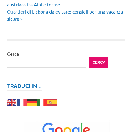
precedente:
austriaca tra Alpi e terme
articoli
Articolo
Quartieri di Lisbona da evitare: consigli per una vacanza
successivo:
sicura
Cerca
CERCA
TRADUCI IN …