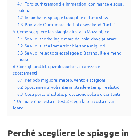
4.1
Tofo: surf, tramonti e immersioni con mante e squali
balena
4.2
Inhambane: spiagge tranquille e ritmo slow
4.3
Ponta do Ouro: mare, delfini e weekend “facili”
5
Come scegliere la spiaggia giusta in Mozambico
5.1
Se vuoi snorkeling e mare da isola: dove puntare
5.2
Se vuoi surf e immersioni: le zone migliori
5.3
Se vuoi relax totale: spiagge più tranquille e meno
mosse
6
Consigli pratici: quando andare, sicurezza e
spostamenti
6.1
Periodo migliore: meteo, vento e stagioni
6.2
Spostamenti: voli interni, strade e tempi realistici
6.3
Cosa portare: salute, protezione solare e contanti
7
Un mare che resta in testa: scegli la tua costa e vai
lento
Perché scegliere le spiagge in