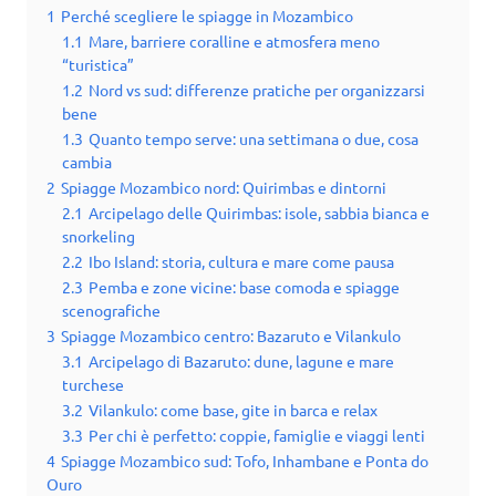
1
Perché scegliere le spiagge in Mozambico
1.1
Mare, barriere coralline e atmosfera meno
“turistica”
1.2
Nord vs sud: differenze pratiche per organizzarsi
bene
1.3
Quanto tempo serve: una settimana o due, cosa
cambia
2
Spiagge Mozambico nord: Quirimbas e dintorni
2.1
Arcipelago delle Quirimbas: isole, sabbia bianca e
snorkeling
2.2
Ibo Island: storia, cultura e mare come pausa
2.3
Pemba e zone vicine: base comoda e spiagge
scenografiche
3
Spiagge Mozambico centro: Bazaruto e Vilankulo
3.1
Arcipelago di Bazaruto: dune, lagune e mare
turchese
3.2
Vilankulo: come base, gite in barca e relax
3.3
Per chi è perfetto: coppie, famiglie e viaggi lenti
4
Spiagge Mozambico sud: Tofo, Inhambane e Ponta do
Ouro