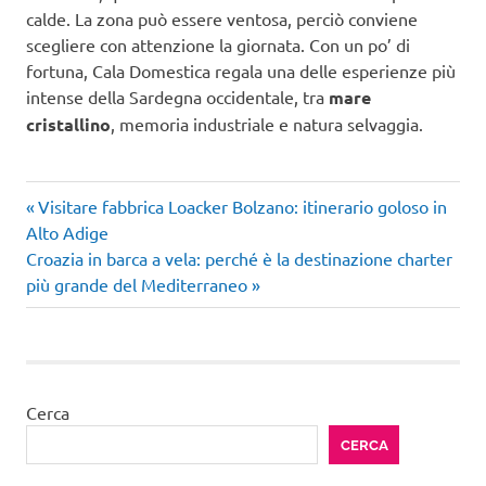
calde. La zona può essere ventosa, perciò conviene
scegliere con attenzione la giornata. Con un po’ di
fortuna, Cala Domestica regala una delle esperienze più
intense della Sardegna occidentale, tra
mare
cristallino
, memoria industriale e natura selvaggia.
Articolo
Navigazione
Visitare fabbrica Loacker Bolzano: itinerario goloso in
precedente:
Alto Adige
articoli
Articolo
Croazia in barca a vela: perché è la destinazione charter
successivo:
più grande del Mediterraneo
Cerca
CERCA