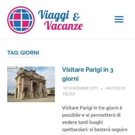
Salta
al
contenuto
MENU
TAG:
GIORNI
Visitare Parigi in 3
giorni
10 NOVEMBRE 2011
MATTEO DI
FELICE
EUROPA
Visitare Parigi in tre giorni è
possibile e vi permetterà di
vedere tanti luoghi
spettacolari: vi basterà seguire