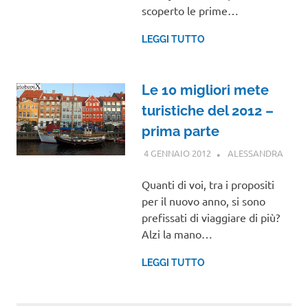
scoperto le prime…
LEGGI TUTTO
Le 10 migliori mete
turistiche del 2012 –
prima parte
4 GENNAIO 2012
ALESSANDRA
VIAG
NEL
MON
Quanti di voi, tra i propositi
per il nuovo anno, si sono
prefissati di viaggiare di più?
Alzi la mano…
LEGGI TUTTO