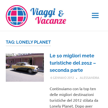
Salta
al
contenuto
MENU
TAG:
LONELY PLANET
Le 10 migliori mete
turistiche del 2012 –
seconda parte
6 GENNAIO 2012
ALESSANDRA
VIAG
NEL
MON
Continuiamo con la top ten
delle migliori destinazioni
turistiche del 2012 stilata da
Lonely Planet. Dopo aver