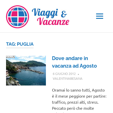
Salta
al
contenuto
MENU
TAG:
PUGLIA
Dove andare in
vacanza ad Agosto
6 GIUGNO 2012
VALENTINABESANA
GUIDE
Oramai lo sanno tutti, Agosto
è il mese peggiore per partire:
traffico, prezzi alti, stress.
Peccato però che molte