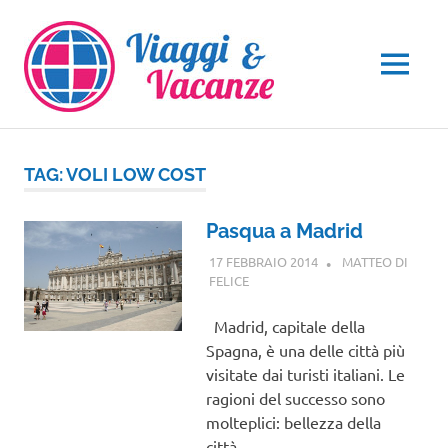
Salta
al
contenuto
MENU
TAG:
VOLI LOW COST
Pasqua a Madrid
17 FEBBRAIO 2014
MATTEO DI
FELICE
EUROPA
Madrid, capitale della
Spagna, è una delle città più
visitate dai turisti italiani. Le
ragioni del successo sono
molteplici: bellezza della
città…