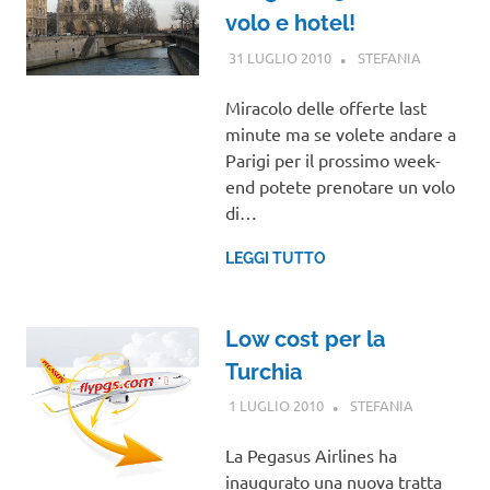
volo e hotel!
31 LUGLIO 2010
STEFANIA
EUROPA
Miracolo delle offerte last
minute ma se volete andare a
Parigi per il prossimo week-
end potete prenotare un volo
di…
LEGGI TUTTO
Low cost per la
Turchia
1 LUGLIO 2010
STEFANIA
GUIDE
La Pegasus Airlines ha
inaugurato una nuova tratta