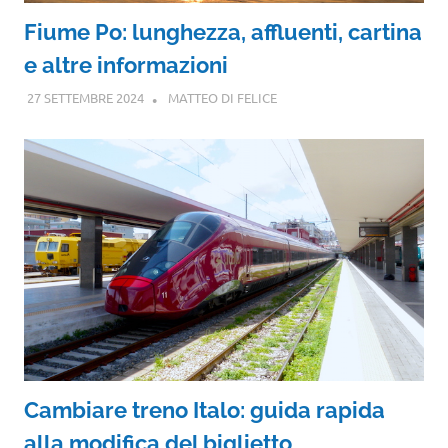
Fiume Po: lunghezza, affluenti, cartina
e altre informazioni
27 SETTEMBRE 2024
MATTEO DI FELICE
Cambiare treno Italo: guida rapida
alla modifica del biglietto