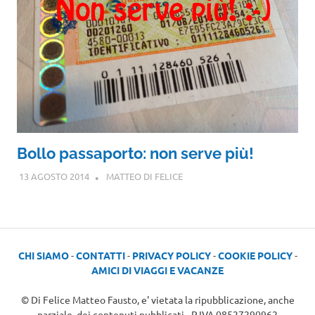
Bollo passaporto: non serve più!
13 AGOSTO 2014
MATTEO DI FELICE
CHI SIAMO
-
CONTATTI
-
PRIVACY POLICY
-
COOKIE POLICY
-
AMICI DI VIAGGI E VACANZE
© Di Felice Matteo Fausto, e' vietata la ripubblicazione, anche
parziale, dei contenuti pubblicati - P.IVA 08527290962