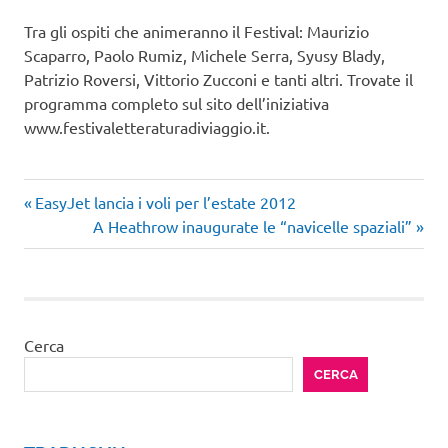
Tra gli ospiti che animeranno il Festival: Maurizio
Scaparro, Paolo Rumiz, Michele Serra, Syusy Blady,
Patrizio Roversi, Vittorio Zucconi e tanti altri. Trovate il
programma completo sul sito dell’iniziativa
www.festivaletteraturadiviaggio.it.
Festival
Articolo
Navigazione
EasyJet lancia i voli per l’estate 2012
della
precedente:
Articolo
A Heathrow inaugurate le “navicelle spaziali”
Letteratura
articoli
successivo:
di Viaggio
Letteratura
di Viaggio
mostre
Cerca
fotografiche
CERCA