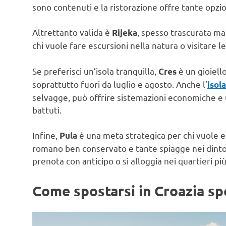
sono contenuti e la ristorazione offre tante opz
Altrettanto valida è
, spesso trascurata ma
Rijeka
chi vuole fare escursioni nella natura o visitare l
Se preferisci un’isola tranquilla,
è un gioiello
Cres
soprattutto fuori da luglio e agosto. Anche l’
isol
selvagge, può offrire sistemazioni economiche e u
battuti.
Infine,
è una meta strategica per chi vuole esp
Pula
romano ben conservato e tante spiagge nei dintorni
prenota con anticipo o si alloggia nei quartieri più
Come spostarsi in Croazia s