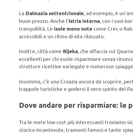
La
, ad esempio, è un’ar
Dalmazia settentrionale
buon prezzo. Anche l’
, con i suoi bo
Istria interna
tranquillità. Le
come Cres o Rab o
isole meno note
accessibili e un ritmo di vita rilassato.
Inoltre, città come
, che affaccia sul Quarn
Rijeka
eccellenti per chi vuole risparmiare senza rinun
strutture ricettive variegate e numerose spiagge 
Insomma, c’è una Croazia ancora da scoprire, perf
trappole turistiche e godersi il vero spirito del
Dove andare per risparmiare: le p
Tra le mete low cost più interessanti troviamo 
storico incantevole, tramonti famosi e tante spiag