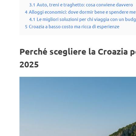
3.1
Auto, treni e traghetto: cosa conviene davvero
4
Alloggi economici: dove dormir bene e spendere m
4.1
Le migliori soluzioni per chi viaggia con un budg
5
Croazia a basso costo ma ricca di esperienze
Perché scegliere la Croazia p
2025