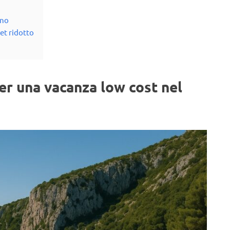
eno
et ridotto
er una vacanza low cost nel