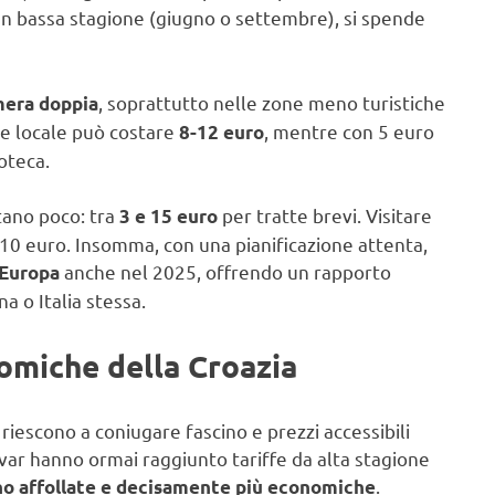
. In bassa stagione (giugno o settembre), si spende
, soprattutto nelle zone meno turistiche
mera doppia
te locale può costare
, mentre con 5 euro
8-12 euro
oteca.
ostano poco: tra
per tratte brevi. Visitare
3 e 15 euro
i 10 euro. Insomma, con una pianificazione attenta,
anche nel 2025, offrendo un rapporto
’Europa
a o Italia stessa.
nomiche della Croazia
 riescono a coniugare fascino e prezzi accessibili
var hanno ormai raggiunto tariffe da alta stagione
.
o affollate e decisamente più economiche