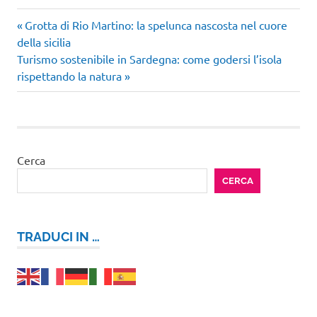
Articolo
Navigazione
Grotta di Rio Martino: la spelunca nascosta nel cuore
precedente:
della sicilia
articoli
Articolo
Turismo sostenibile in Sardegna: come godersi l’isola
successivo:
rispettando la natura
Cerca
CERCA
TRADUCI IN …