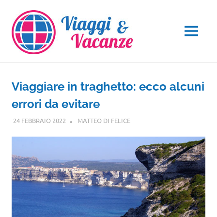
Salta
al
contenuto
MENU
Viaggiare in traghetto: ecco alcuni
errori da evitare
24 FEBBRAIO 2022
MATTEO DI FELICE
GUIDE