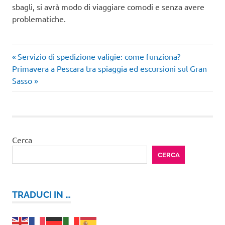
sbagli, si avrà modo di viaggiare comodi e senza avere
problematiche.
Articolo
Navigazione
Servizio di spedizione valigie: come funziona?
Articolo
precedente:
Primavera a Pescara tra spiaggia ed escursioni sul Gran
articoli
successivo:
Sasso
Cerca
CERCA
TRADUCI IN …