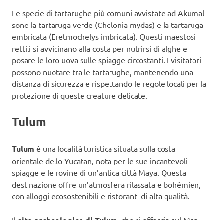
Le specie di tartarughe più comuni avvistate ad Akumal
sono la tartaruga verde (Chelonia mydas) e la tartaruga
embricata (Eretmochelys imbricata). Questi maestosi
rettili si avvicinano alla costa per nutrirsi di alghe e
posare le loro uova sulle spiagge circostanti. I visitatori
possono nuotare tra le tartarughe, mantenendo una
distanza di sicurezza e rispettando le regole locali per la
protezione di queste creature delicate.
Tulum
Tulum
è una località turistica situata sulla costa
orientale dello Yucatan, nota per le sue incantevoli
spiagge e le rovine di un’antica città Maya. Questa
destinazione offre un’atmosfera rilassata e bohémien,
con alloggi ecosostenibili e ristoranti di alta qualità.
Il
sito archeologico di Tulum
, che si affaccia sul Mar