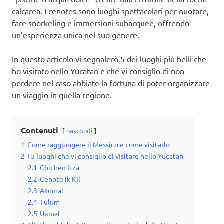
calcarea. I cenotes sono luoghi spettacolari per nuotare,
fare snorkeling e immersioni subacquee, offrendo
un’esperienza unica nel suo genere.
In questo articolo vi segnalerò 5 dei luoghi più belli che
ho visitato nello Yucatan e che vi consiglio di non
perdere nel caso abbiate la fortuna di poter organizzare
un viaggio in quella regione.
Contenuti
nascondi
1
Come raggiungere il Messico e come visitarlo
2
I 5 luoghi che vi consiglio di visitare nello Yucatan
2.1
Chichen Itza
2.2
Cenote Ik Kil
2.3
Akumal
2.4
Tulum
2.5
Uxmal