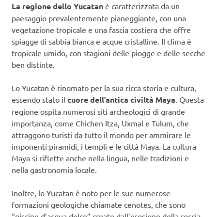
La regione dello Yucatan
è caratterizzata da un
paesaggio prevalentemente pianeggiante, con una
vegetazione tropicale e una fascia costiera che offre
spiagge di sabbia bianca e acque cristalline. Il clima è
tropicale umido, con stagioni delle piogge e delle secche
ben distinte.
Lo Yucatan è rinomato per la sua ricca storia e cultura,
essendo stato il
cuore dell’antica civiltà Maya
. Questa
regione ospita numerosi siti archeologici di grande
importanza, come Chichen Itza, Uxmal e Tulum, che
attraggono turisti da tutto il mondo per ammirare le
imponenti piramidi, i templi e le città Maya. La cultura
Maya si riflette anche nella lingua, nelle tradizioni e
nella gastronomia locale.
Inoltre, lo Yucatan è noto per le sue numerose
formazioni geologiche chiamate cenotes, che sono
“piscine d’acqua dolce” create dall’erosione della roccia