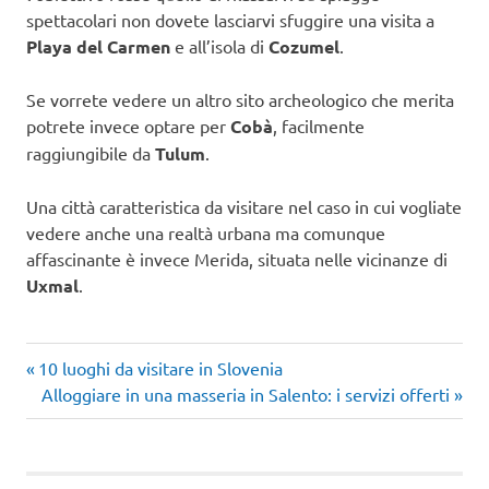
spettacolari non dovete lasciarvi sfuggire una visita a
Playa del Carmen
e all’isola di
Cozumel
.
Se vorrete vedere un altro sito archeologico che merita
potrete invece optare per
Cobà
, facilmente
raggiungibile da
Tulum
.
Una città caratteristica da visitare nel caso in cui vogliate
vedere anche una realtà urbana ma comunque
affascinante è invece Merida, situata nelle vicinanze di
Uxmal
.
Articolo
Navigazione
10 luoghi da visitare in Slovenia
precedente:
Articolo
Alloggiare in una masseria in Salento: i servizi offerti
articoli
successivo: