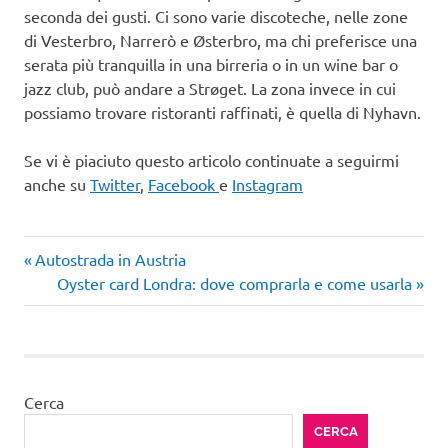
seconda dei gusti. Ci sono varie discoteche, nelle zone
di Vesterbro, Narrerò e Østerbro, ma chi preferisce una
serata più tranquilla in una birreria o in un wine bar o
jazz club, può andare a Strøget. La zona invece in cui
possiamo trovare ristoranti raffinati, è quella di Nyhavn.
Se vi è piaciuto questo articolo continuate a seguirmi
anche su
Twitter
,
Facebook
e
Instagram
Articolo
Navigazione
Autostrada in Austria
precedente:
Articolo
Oyster card Londra: dove comprarla e come usarla
articoli
successivo:
Cerca
CERCA