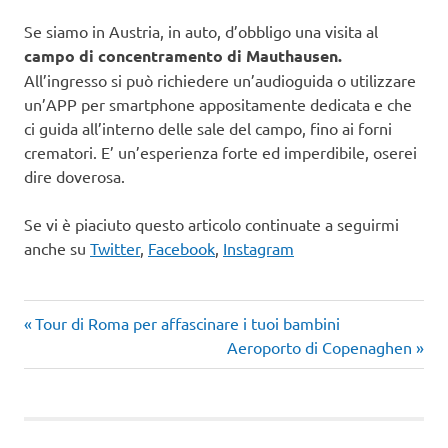
Se siamo in Austria, in auto, d’obbligo una visita al
campo di concentramento di Mauthausen.
All’ingresso si può richiedere un’audioguida o utilizzare
un’APP per smartphone appositamente dedicata e che
ci guida all’interno delle sale del campo, fino ai forni
crematori. E’ un’esperienza forte ed imperdibile, oserei
dire doverosa.
Se vi è piaciuto questo articolo continuate a seguirmi
anche su
Twitter
,
Facebook
,
Instagram
Articolo
Navigazione
Tour di Roma per affascinare i tuoi bambini
precedente:
Articolo
Aeroporto di Copenaghen
articoli
successivo: