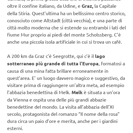
oltre il confine italiano, da Udine, e
Graz,
la Capitale
della Stiria. Quest’ultima ha un bellissimo centro storico,
conosciuto come Altstadt (città vecchia), e una parte di
città molto moderna che si estende su entrambi i lati del
fiume Mur proprio ai piedi del monte Scholssberg. C’è
anche una piccola isola artificiale in cui si trova un café.
A 200 km da Graz c’è Seegrotte, qui c’è il
lago
sotterraneo più grande di tutta l’Europa
, formatosi a
causa di una mina fatta brillare erroneamente in
quest’area. E’ un luogo davvero magico e suggestivo, da
visitare prima di raggiungere un’altra meta, ad esempio
l’abbazia benedettina di Melk.
Melk
è situata a un’ora
da Vienna e ospita una delle più grandi abbazie
benedettine del mondo. La visita all’abbazia dell’XI
secolo, protagonista del romanzo “Il nome della rosa”
dura circa un paio d’ore e merita, anche per i giardini
esterni.