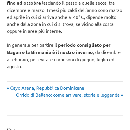
fino ad ottobre
lasciando il passo a quella secca, tra
dicembre e marzo. I mesi più caldi dell’anno sono marzo
ed aprile in cui si arriva anche a 40° C, dipende molto
anche dalla zona in cui ci si trova, se vicino alla costa
oppure in aree più interne.
In generale per partire il
periodo consigliato per
Bagan e la Birmania è il nostro inverno
, da dicembre
a febbraio, per evitare i monsoni di giugno, luglio ed
agosto.
Articolo
Navigazione
Cayo Arena, Repubblica Dominicana
precedente:
Articolo
Orrido di Bellano: come arrivare, storia e leggenda
articoli
successivo:
Cerca