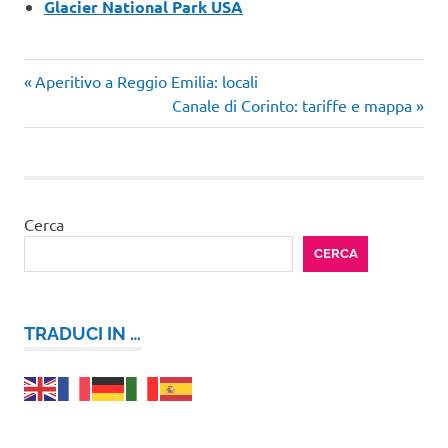
Glacier National Park USA
Articolo
Navigazione
Aperitivo a Reggio Emilia: locali
precedente:
Articolo
Canale di Corinto: tariffe e mappa
articoli
successivo:
Cerca
CERCA
TRADUCI IN …