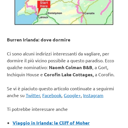
Burren Irlanda: dove dormire
Ci sono alcuni indirizzi interessanti da vagliare, per
dormire il più vicino possibile a questo paradiso. Ecco
qualche nominativo:
Naomh Colman B&B
, a Gort,
Inchiquin House e
Corofin Lake Cottages,
a Corofin.
Se vi è piaciuto questo articolo continuate a seguirmi
anche su
Twitter
,
Facebook
,
Google+
,
Instagram
Ti potrebbe interessare anche
Viaggio in Irlanda: le Cliff of Moher