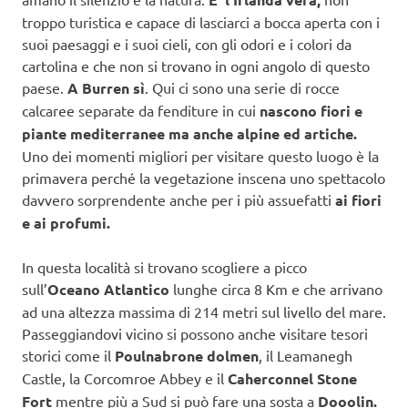
troppo turistica e capace di lasciarci a bocca aperta con i
suoi paesaggi e i suoi cieli, con gli odori e i colori da
cartolina e che non si trovano in ogni angolo di questo
paese.
A Burren sì
. Qui ci sono una serie di rocce
calcaree separate da fenditure in cui
nascono fiori e
piante mediterranee ma anche alpine ed artiche.
Uno dei momenti migliori per visitare questo luogo è la
primavera perché la vegetazione inscena uno spettacolo
davvero sorprendente anche per i più assuefatti
ai fiori
e ai profumi.
In questa località si trovano scogliere a picco
sull’
Oceano Atlantico
lunghe circa 8 Km e che arrivano
ad una altezza massima di 214 metri sul livello del mare.
Passeggiandovi vicino si possono anche visitare tesori
storici come il
Poulnabrone dolmen
, il Leamanegh
Castle, la Corcomroe Abbey e il
Caherconnel Stone
Fort
mentre più a Sud si può fare una sosta a
Dooolin.