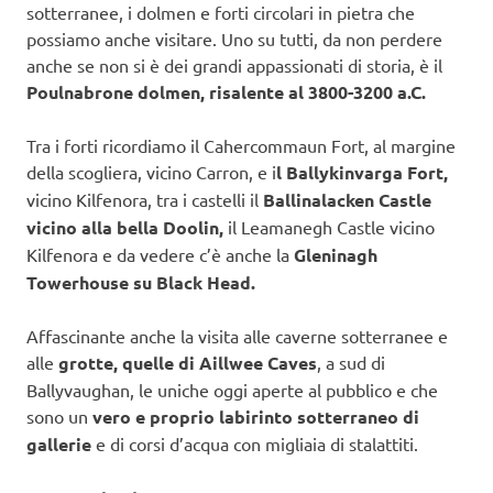
sotterranee, i dolmen e forti circolari in pietra che
possiamo anche visitare. Uno su tutti, da non perdere
anche se non si è dei grandi appassionati di storia, è il
Poulnabrone dolmen, risalente al 3800-3200 a.C.
Tra i forti ricordiamo il Cahercommaun Fort, al margine
della scogliera, vicino Carron, e i
l Ballykinvarga Fort,
vicino Kilfenora, tra i castelli il
Ballinalacken Castle
vicino alla bella Doolin,
il Leamanegh Castle vicino
Kilfenora e da vedere c’è anche la
Gleninagh
Towerhouse su Black Head.
Affascinante anche la visita alle caverne sotterranee e
alle
grotte, quelle di Aillwee Caves
, a sud di
Ballyvaughan, le uniche oggi aperte al pubblico e che
sono un
vero e proprio labirinto sotterraneo di
gallerie
e di corsi d’acqua con migliaia di stalattiti.