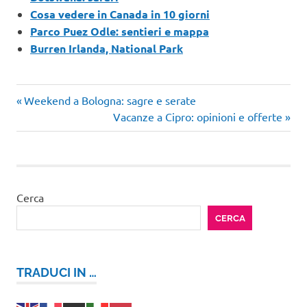
Cosa vedere in Canada in 10 giorni
Parco Puez Odle: sentieri e mappa
Burren Irlanda, National Park
Articolo
Navigazione
Weekend a Bologna: sagre e serate
precedente:
Articolo
Vacanze a Cipro: opinioni e offerte
articoli
successivo:
Cerca
CERCA
TRADUCI IN …