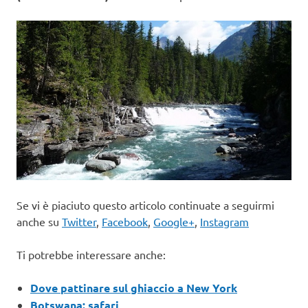
Se vi è piaciuto questo articolo continuate a seguirmi
anche su
Twitter
,
Facebook
,
Google+
,
Instagram
Ti potrebbe interessare anche:
Dove pattinare sul ghiaccio a New York
Botswana: safari