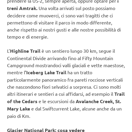
prendere la US-2, sempre aperta, oppure optare per
i
treni Amtrak.
Una volta arrivati sul posto possiamo
decidere come muoverci, ci sono vari tragitti che ci
permettono di visitare il parco in modo differente,
anche rispetto ai nostri gusti e alle nostre possibilità di
tempo e di energie.
L’
Highline Trail
è un sentiero lungo 30 km, segue il
Continental Divide arrivando fino al Fifty Mountain
Campground mostrandoci valli glaciali e vette maestose,
mentre l
’Iceberg Lake Trail
ha un tratto
particolarmente panoramico fra pareti rocciose verticali
che nascondono fiori selvatici a sorpresa. Ci sono molti
altri itinerari e sentieri a cui affidarsi, ad esempio il
Trail
of the Cedars
e le escursioni da
Avalanche Creek, St.
Mary Lake
e dal Swiftcurrent Lake, alcune anche da un
paio di Km.
Glacier National Park: cosa vedere