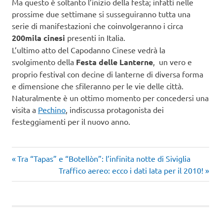
Ma questo è soltanto l’inizio della festa; infatti nelle
prossime due settimane si susseguiranno tutta una
serie di manifestazioni che coinvolgeranno i circa
200mila cinesi
presenti in Italia.
L’ultimo atto del Capodanno Cinese vedrà la
svolgimento della
Festa delle Lanterne
, un vero e
proprio festival con decine di lanterne di diversa forma
e dimensione che sfileranno per le vie delle città.
Naturalmente è un ottimo momento per concedersi una
visita a
Pechino
, indiscussa protagonista dei
festeggiamenti per il nuovo anno.
viaggi
Articolo
Navigazione
Tra “Tapas” e “Botellòn”: l’infinita notte di Siviglia
nel
precedente:
Articolo
Traffico aereo: ecco i dati Iata per il 2010!
mondo
articoli
successivo: