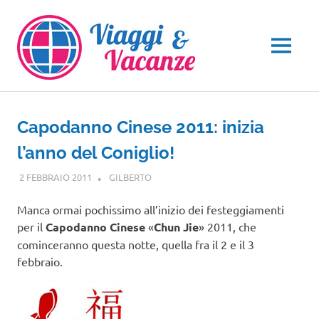
Salta
al
contenuto
MENU
Capodanno Cinese 2011: inizia
l’anno del Coniglio!
2 FEBBRAIO 2011
GILBERTO
NOTIZIE VIAGGI
Manca ormai pochissimo all’inizio dei festeggiamenti
per il
Capodanno Cinese
«
Chun Jie
» 2011, che
cominceranno questa notte, quella fra il 2 e il 3
febbraio.