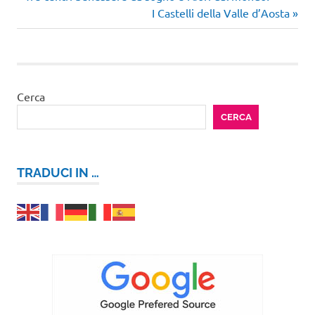
Navigazione
Bora
precedente:
Articolo
I Castelli della Valle d’Aosta
articoli
Polinesia
successivo:
viaggi
di
nozze
Cerca
viaggi
nel
CERCA
mondo
TRADUCI IN …