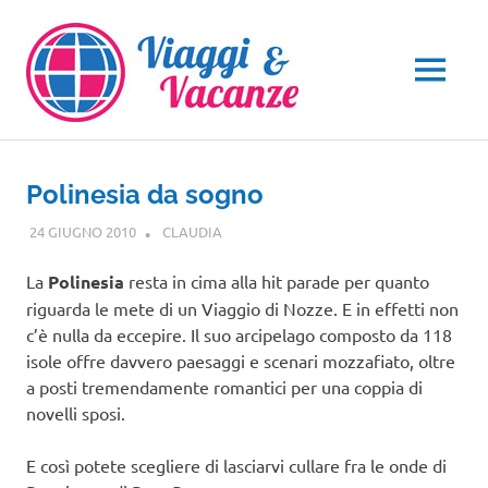
Salta
al
contenuto
MENU
Polinesia da sogno
24 GIUGNO 2010
CLAUDIA
OCEANIA
,
VIAGGI NEL MONDO
La
Polinesia
resta in cima alla hit parade per quanto
riguarda le mete di un Viaggio di Nozze. E in effetti non
c’è nulla da eccepire. Il suo arcipelago composto da 118
isole offre davvero paesaggi e scenari mozzafiato, oltre
a posti tremendamente romantici per una coppia di
novelli sposi.
E così potete scegliere di lasciarvi cullare fra le onde di