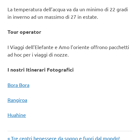
La temperatura dell’acqua va da un minimo di 22 gradi
in inverno ad un massimo di 27 in estate.
Tour operator
I Viaggi dell’Elefante e Amo l’oriente offrono pacchetti
ad hoc per i viaggi di nozze.
I nostri Itinerari Fotografici
Bora Bora
Rangiroa
Huahine
Bora
Articolo
Tre centri benessere da sogno e fuori dal mondo!