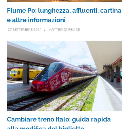
Fiume Po: lunghezza, affluenti, cartina
e altre informazioni
27 SETTEMBRE 2024
MATTEO DI FELICE
Cambiare treno Italo: guida rapida
alla modifica del biglietto