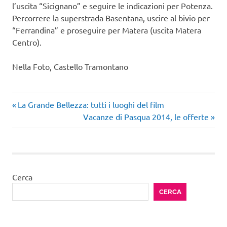
l’uscita “Sicignano” e seguire le indicazioni per Potenza.
Percorrere la superstrada Basentana, uscire al bivio per
“Ferrandina” e proseguire per Matera (uscita Matera
Centro).
Nella Foto, Castello Tramontano
Articolo
Navigazione
La Grande Bellezza: tutti i luoghi del film
precedente:
Articolo
Vacanze di Pasqua 2014, le offerte
articoli
successivo:
Cerca
CERCA