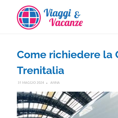
Salta
al
contenuto
Come richiedere la 
Trenitalia
31 MAGGIO 2024
ANNA
GUIDE