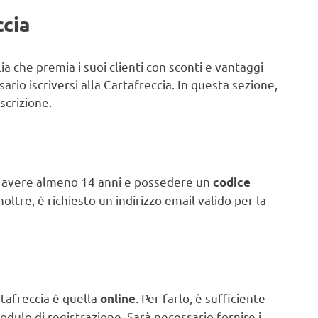
ccia
ia che premia i suoi clienti con sconti e vantaggi
sario iscriversi alla Cartafreccia. In questa sezione,
iscrizione.
io avere almeno 14 anni e possedere un
codice
Inoltre, è richiesto un indirizzo email valido per la
rtafreccia è quella
. Per farlo, è sufficiente
online
odulo di registrazione. Sarà necessario fornire i