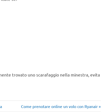
ente trovato uno scarafaggio nella minestra, evita
Articolo
ta
Come prenotare online un volo con Ryanair