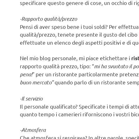
specificare questo genere di cose, un occhio di rig
-Rapporto qualità/prezzo
Pensi di aver speso bene i tuoi soldi? Per effett
qualità/prezzo, tenete presente il gusto del cib
effettuate un elenco degli aspetti positivi e di que
Nel mio blog personale, mi piace etichettare i
ris
rapporto qualità prezzo, tipo: “
mi ha svuotato il p
pena!
” per un ristorante particolarmente preten
buon mercato”
quando parlo di un ristorante semp
-Il servizio
Il personale qualificato? Specificate i tempi di a
quanto tempo i camerieri riforniscono i vostri bicc
-Atmosfera
Che atmosfera si respirava? In altre parole, speci