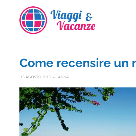
Salta
al
contenuto
Come recensire un r
13 AGOSTO 2013
ANNA
NOTIZIE VIAGGI