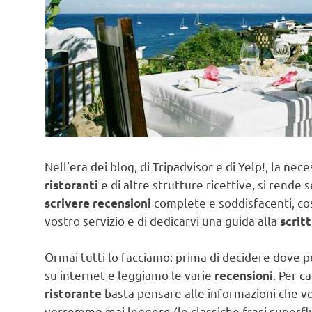
Nell’era dei blog, di Tripadvisor e di Yelp!, la nec
e di altre strutture ricettive, si rend
ristoranti
complete e soddisfacenti, cos
scrivere recensioni
vostro servizio e di dedicarvi una guida alla
scrit
Ormai tutti lo facciamo: prima di decidere dove 
su internet e leggiamo le varie
. Per c
recensioni
basta pensare alle informazioni che v
ristorante
vorremmo mai leggere (le classiche frasi superfl