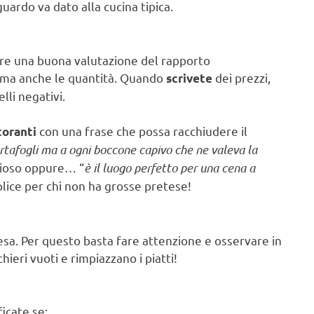
uardo va dato alla cucina tipica.
uare una buona valutazione del rapporto
o ma anche le quantità. Quando
dei prezzi,
scrivete
lli negativi.
con una frase che possa racchiudere il
toranti
ortafogli ma a ogni boccone capivo che ne valeva la
zioso oppure… “
è il luogo perfetto per una cena a
lice per chi non ha grosse pretese!
ttesa. Per questo basta fare attenzione e osservare in
hieri vuoti e rimpiazzano i piatti!
ficate se: