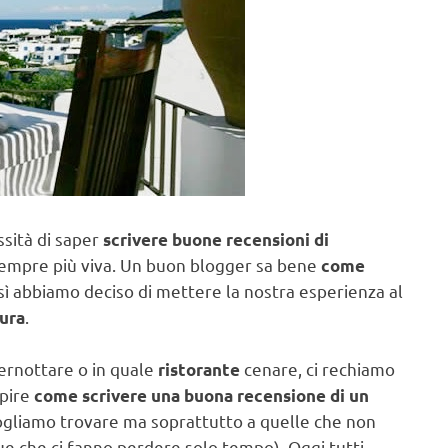
essità di saper
scrivere buone recensioni di
e sempre più viva. Un buon blogger sa bene
come
ì abbiamo deciso di mettere la nostra esperienza al
.
tura
pernottare o in quale
cenare, ci rechiamo
ristorante
apire
come scrivere una buona recensione di un
ogliamo trovare ma soprattutto a quelle che non
ue che ci fanno perdere solo tempo). Oggi tutti