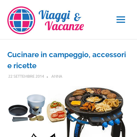
Salta
al
contenuto
MENU
Cucinare in campeggio, accessori
e ricette
22 SETTEMBRE 2014
ANNA
GUIDE