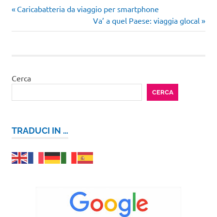
Articolo
Navigazione
Caricabatteria da viaggio per smartphone
precedente:
Articolo
Va’ a quel Paese: viaggia glocal
articoli
successivo:
Cerca
CERCA
TRADUCI IN …