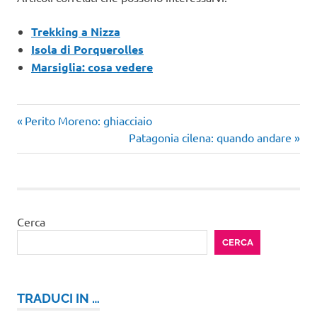
Trekking a Nizza
Isola di Porquerolles
Marsiglia: cosa vedere
Articolo
Navigazione
Perito Moreno: ghiacciaio
precedente:
Articolo
Patagonia cilena: quando andare
articoli
successivo:
Cerca
CERCA
TRADUCI IN …