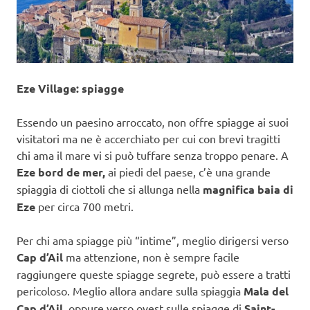
Eze Village: spiagge
Essendo un paesino arroccato, non offre spiagge ai suoi
visitatori ma ne è accerchiato per cui con brevi tragitti
chi ama il mare vi si può tuffare senza troppo penare. A
Eze bord de mer,
ai piedi del paese, c’è una grande
spiaggia di ciottoli che si allunga nella
magnifica baia di
Eze
per circa 700 metri.
Per chi ama spiagge più “intime”, meglio dirigersi verso
Cap d’Ail
ma attenzione, non è sempre facile
raggiungere queste spiagge segrete, può essere a tratti
pericoloso. Meglio allora andare sulla spiaggia
Mala del
Cap d’Ail
, oppure verso ovest sulle spiagge di
Saint-