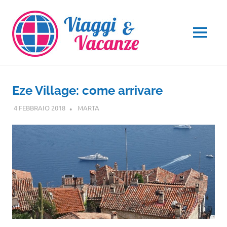
Salta
al
contenuto
MENU
Eze Village: come arrivare
4 FEBBRAIO 2018
MARTA
EUROPA