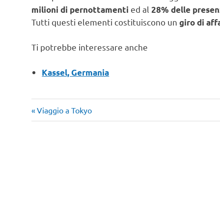
ed al
milioni di pernottamenti
28% delle presen
Tutti questi elementi costituiscono un
giro di aff
Ti potrebbe interessare anche
Kassel, Germania
Articolo
Navigazione
Viaggio a Tokyo
precedente:
articoli