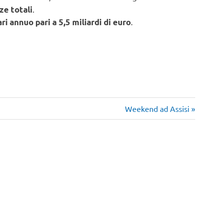
.
ze totali
.
ari annuo pari a 5,5 miliardi di euro
Articolo
Weekend ad Assisi
successivo: