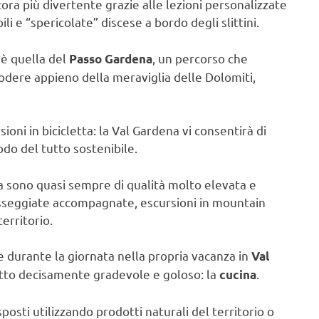
ncora più divertente grazie alle lezioni personalizzate
li e “spericolate” discese a bordo degli slittini.
 è quella del
, un percorso che
Passo Gardena
godere appieno della meraviglia delle Dolomiti,
sioni in bicicletta: la Val Gardena vi consentirà di
odo del tutto sostenibile.
ena sono quasi sempre di qualità molto elevata e
 passeggiate accompagnate, escursioni in mountain
territorio.
re durante la giornata nella propria vacanza in
Val
etto decisamente gradevole e goloso: la
.
cucina
sti utilizzando prodotti naturali del territorio o