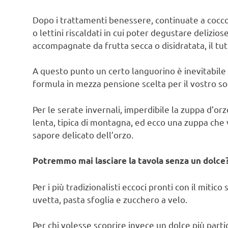
Dopo i trattamenti benessere, continuate a coccol
o lettini riscaldati in cui poter degustare delizio
accompagnate da frutta secca o disidratata, il tu
A questo punto un certo languorino è inevitabile
formula in mezza pensione scelta per il vostro s
Per le serate invernali, imperdibile la zuppa d’orz
lenta, tipica di montagna, ed ecco una zuppa che vi
sapore delicato dell’orzo.
Potremmo mai lasciare la tavola senza un dolce
Per i più tradizionalisti eccoci pronti con il mitic
uvetta, pasta sfoglia e zucchero a velo.
Per chi volesse scoprire invece un dolce più partic