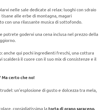
arvi nelle sale dedicate al relax: luoghi con sdraio
se tisane alle erbe di montagna, magari
tto con una rilassante musica di sottofondo.
 e potrete godervi una cena inclusa nel prezzo della
oggiorno.
o: anche qui pochi ingredienti freschi, una cottura
 scalderà il cuore con il suo mix di consistenze e il
? Ma certo che no!
o strudel: un’esplosione di gusto e dolcezza tra mela,
olare, consigliatissima la
torta di grano saraceno.