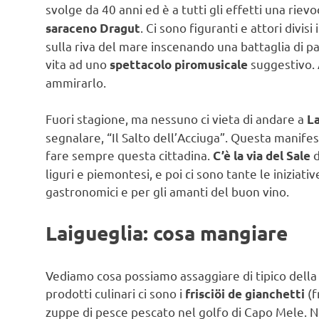
svolge da 40 anni ed è a tutti gli effetti una riev
. Ci sono figuranti e attori divis
saraceno Dragut
sulla riva del mare inscenando una battaglia di p
vita ad uno
suggestivo. A
spettacolo piromusicale
ammirarlo.
Fuori stagione, ma nessuno ci vieta di andare a
La
segnalare, “Il Salto dell’Acciuga”. Questa manifes
fare sempre questa cittadina.
d
C’è la via del Sale
liguri e piemontesi, e poi ci sono tante le iniziativ
gastronomici e per gli amanti del buon vino.
Laigueglia: cosa mangiare
Vediamo cosa possiamo assaggiare di tipico della z
prodotti culinari ci sono i
(f
frisciöi de gianchetti
zuppe di pesce pescato nel golfo di Capo Mele. No