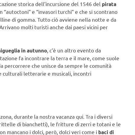
ocazione storica dell’incursione del 1546 del
pirata
i in “autoctoni” e “invasori turchi” e che si scontrano
alline di gomma. Tutto ciò avviene nella notte e da
rrivano molti turisti anche dai paesi vicini per
, c’è un altro evento da
igueglia in autunno
tazione fa incontrare la terra e il mare, come suole
a percorrere che unisce da sempre le comunità
e culturali letterarie e musicali, incontri
ona, durante la nostra vacanza qui. Tra i diversi
rittelle di bianchetti), le fritture di zerri e totani e le
n mancano i dolci, però, dolci veri come i
baci di