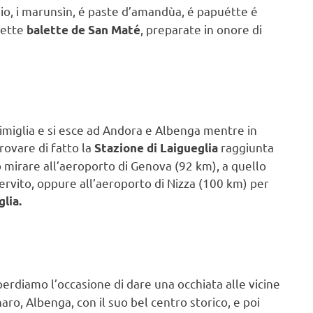
aio, i marunsìn, é paste d’amandùa, é papuétte é
dette
, preparate in onore di
balette de San Maté
imiglia e si esce ad Andora e Albenga mentre in
rovare di fatto la
raggiunta
Stazione di Laigueglia
uò mirare all’aeroporto di Genova (92 km), a quello
servito, oppure all’aeroporto di Nizza (100 km) per
lia.
erdiamo l’occasione di dare una occhiata alle vicine
aro, Albenga, con il suo bel centro storico, e poi