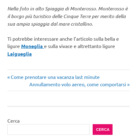
Nella foto in alto Spiaggia di Monterosso. Monterosso è
il borgo più turistico delle Cinque Terre per merito della
sua ampia spiaggia dal mare cristallino.
Ti potrebbe interessare anche l’articolo sulla bella e
ligure
Moneglia
e sulla vivace e altrettanto ligure
Laigueglia
Articolo
Navigazione
Come prenotare una vacanza last minute
precedente:
Articolo
Annullamento volo aereo, come comportarsi
articoli
successivo:
Cerca
CERCA