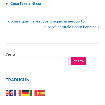
Cosa fare a Nizza
Articolo
Navigazione
Come risparmiare sul parcheggio in aeroporto
precedente:
Articolo
Riserva naturale Bosco Fontana
articoli
successivo:
Cerca
CERCA
TRADUCI IN …