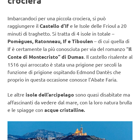
crociera
Imbarcandoci per una piccola crociera, si può
raggiungere il
Castello d’If
e le Isole delle Frioul a 20
minuti di traghetto. Si tratta di 4 isole in totale –
Pomègues, Ratonneau, If e Tiboulen
– di cui quella di
If è certamente la più conosciuta per via del romanzo “
Il
Conte di Montecristo” di Dumas
. Il castello risalente al
1516 qui arroccato è stata una prigione per secoli la
funzione di prigione ospitando Edmond Dantès che
proprio in questa occasione conosce l’Abate Faria.
Le altre
isole dell’arcipelago
sono quasi disabitate ma
affascinanti da vedere dal mare, con la loro natura brulla
e le spiagge con
acque cristalline.