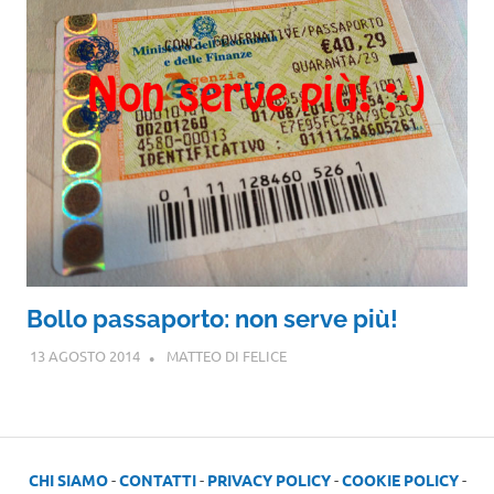
Bollo passaporto: non serve più!
13 AGOSTO 2014
MATTEO DI FELICE
CHI SIAMO
-
CONTATTI
-
PRIVACY POLICY
-
COOKIE POLICY
-