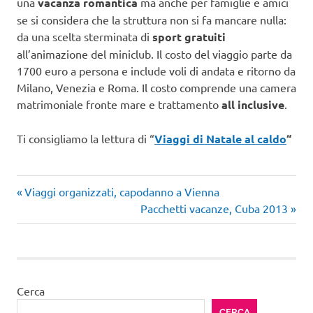
una
vacanza romantica
ma anche per famiglie e amici
se si considera che la struttura non si fa mancare nulla:
da una scelta sterminata di
sport gratuiti
all’animazione del miniclub. Il costo del viaggio parte da
1700 euro a persona e include voli di andata e ritorno da
Milano, Venezia e Roma. Il costo comprende una camera
matrimoniale fronte mare e trattamento
all inclusive
.
Ti consigliamo la lettura di “
Viaggi di Natale al caldo
“
Articolo
Navigazione
Viaggi organizzati, capodanno a Vienna
precedente:
Articolo
Pacchetti vacanze, Cuba 2013
articoli
successivo:
Cerca
CERCA