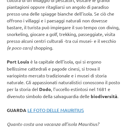
cultura di un villaggio di pescatori, visitare le grandi
piantagioni oppure ritagliarsi un angolo di paradiso
presso una delle spiagge bianche dell’isola. Se ciò che
offrono i villaggi e i paesaggi naturali non dovesse
bastare, il turista può impiegare il suo tempo con diving,
snorkeling, giocare a golf, trekking, passeggiate, visita
presso alcuni centri culturali -tra cui musei- e il vecchio
(e poco caro)
shopping.
Port Louis
è la capitale dell’isola, qui si ergono
bellissime cattedrali e pagode cinesi, si trova il
variopinto mercato tradizionale e i musei di storia
naturale. Gli appassionati naturalistici conoscono il posto
per la storia del
Dodo
, l’uccello estintosi nel 1681 e
divenuto simbolo della salvaguardia delle
biodiversità
.
GUARDA
LE FOTO DELLE MAURITIUS
Quanto costa una vacanza all’isola Mauritius?