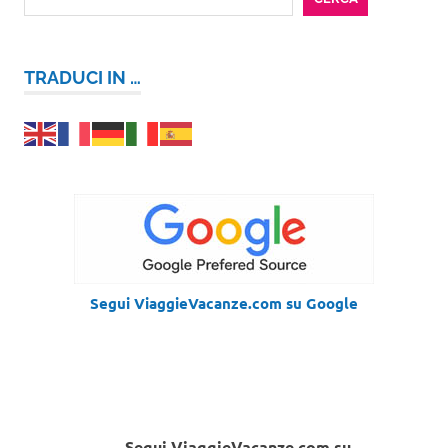
TRADUCI IN …
Segui ViaggieVacanze.com su Google
Segui ViaggieVacanze.com su